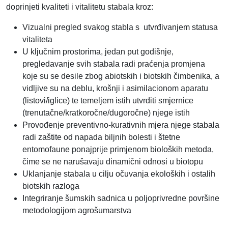
doprinjeti kvaliteti i vitalitetu stabala kroz:
Vizualni pregled svakog stabla s utvrđivanjem statusa
vitaliteta
U ključnim prostorima, jedan put godišnje,
pregledavanje svih stabala radi praćenja promjena
koje su se desile zbog abiotskih i biotskih čimbenika, a
vidljive su na deblu, krošnji i asimilacionom aparatu
(listovi/iglice) te temeljem istih utvrditi smjernice
(trenutačne/kratkoročne/dugoročne) njege istih
Provođenje preventivno-kurativnih mjera njege stabala
radi zaštite od napada biljnih bolesti i štetne
entomofaune ponajprije primjenom bioloških metoda,
čime se ne narušavaju dinamični odnosi u biotopu
Uklanjanje stabala u cilju očuvanja ekoloških i ostalih
biotskih razloga
Integriranje šumskih sadnica u poljoprivredne površine
metodologijom agrošumarstva